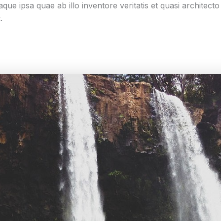
 ipsa quae ab illo inventore veritatis et quasi architecto
.