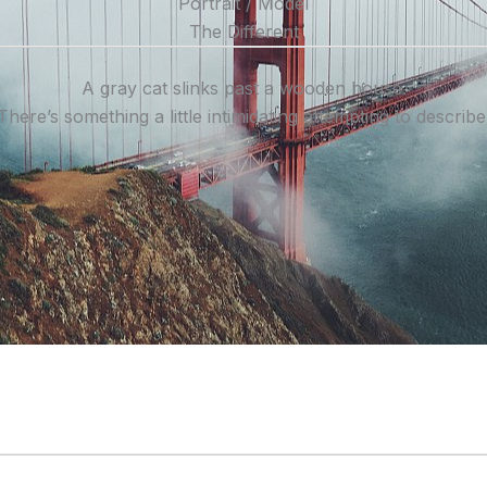
Portrait / Model
The Different
A gray cat slinks past a wooden house.
There’s something a little intimidating attempting to describe